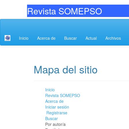
Revista S
Navegación
principal
Contenido
Inicio
Acerca de
Buscar
Actual
Archivos
principal
Barra
lateral
Mapa del sitio
Inicio
Revista SOMEPSO
Acerca de
Iniciar sesión
Registrarse
Buscar
Por autor/a