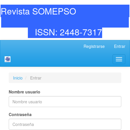
Revista SOMEPSO
ISSN: 2448-7317
Navegación
Registrarse
Entrar
principal
Contenido
Toggl
principal
naviga
Barra
lateral
Inicio
Entrar
Nombre usuario
Contraseña