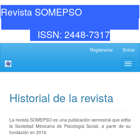
Revista SOMEPSO
ISSN: 2448-7317
Navegación
Registrarse
Entrar
principal
Contenido
Toggl
principal
naviga
Barra
lateral
Historial de la revista
La revista SOMEPSO es una publicación semestral que edita
la Sociedad Méxicana de Psicología Social, a partir de su
fundación en 2016.